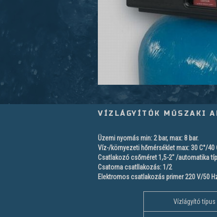
VÍZLÁGYÍTÓK MŰSZAKI A
Üzemi nyomás min: 2 bar, max: 8 bar.
Víz-/környezeti hőmérséklet max: 30 C°/40 
Csatlakozó csőméret 1,5-2" /automatika tí
Csatorna csatllakozás: 1/2
Elektromos csatlakozás primer 220 V/50 Hz
Vízlágyító típu