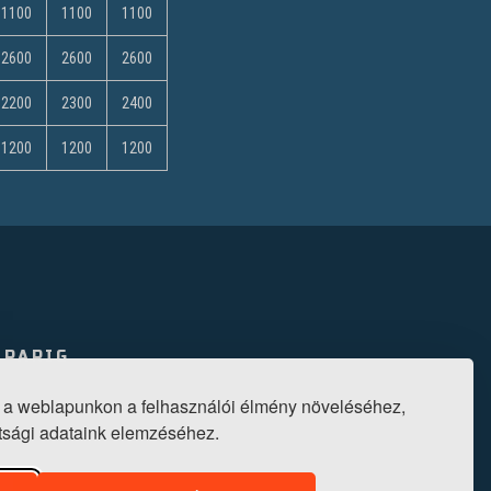
1100
1100
1100
2600
2600
2600
2200
2300
2400
1200
1200
1200
IPARIG
U. 6.
0
 a weblapunkon a felhasználói élmény növeléséhez,
ottsági adataink elemzéséhez.