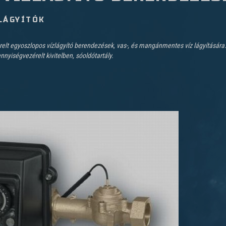
LÁGYÍTÓK
lt egyoszlopos vízlágyító berendezések, vas-, és mangánmentes víz lágyítására. 
nyiségvezérelt kivitelben, sóoldótartály.