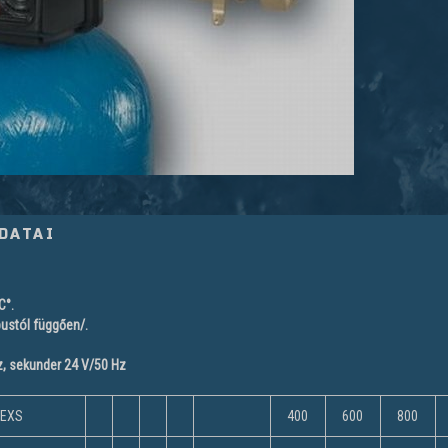
DATAI
C°.
pustól függően/.
, sekunder 24 V/50 Hz
s EXS
400
600
800