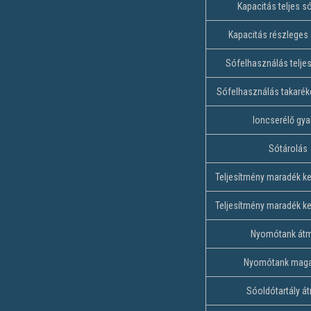
Kapacitás teljes s
Kapacitás részleges
Sófelhasználás telje
Sófelhasználás takaré
Ioncserélő gya
Sótárolás
Teljesítmény maradék ke
Teljesítmény maradék ke
Nyomótank át
Nyomótank mag
Sóoldótartály á