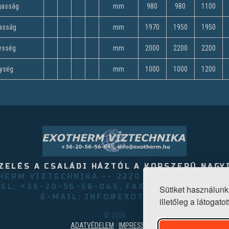
gasság
mm
980
980
1100
asság
mm
1970
1950
1950
esség
mm
2000
2200
2200
ység
mm
1000
1000
1200
ZELÉS A CSALÁDI HÁZTÓL A KORSZERÛ NAGY
HERM VÍZTECHNIKA -- 2220 VECSÉS, AKÁCFA 
TEL: +36-20-56-56-045, FAX:+36-29-350-79
Sütiket használunk
E-MAIL: INFO@EXOTHERM.HU
illetőleg a látogat
©
2026
ADATVÉDELEM
|
IMPRESSZUM