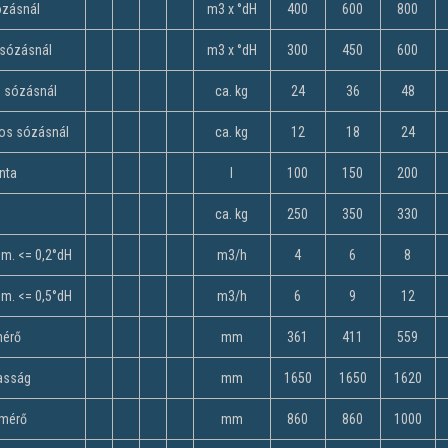
ózásnál
m3 x °dH
400
600
800
 sózásnál
m3 x °dH
300
450
600
s sózásnál
ca. kg
24
36
48
kos sózásnál
ca. kg
12
18
24
nta
l
100
150
200
ca. kg
250
350
330
m. <= 0,2°dH
m3/h
4
6
8
m. <= 0,5°dH
m3/h
6
9
12
mérő
mm
361
411
559
asság
mm
1650
1650
1620
tmérő
mm
860
860
1000