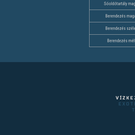
Sóoldótartály ma
Berendezés mag
Berendezés szél
Berendezés mél
VÍZKE
EXOT