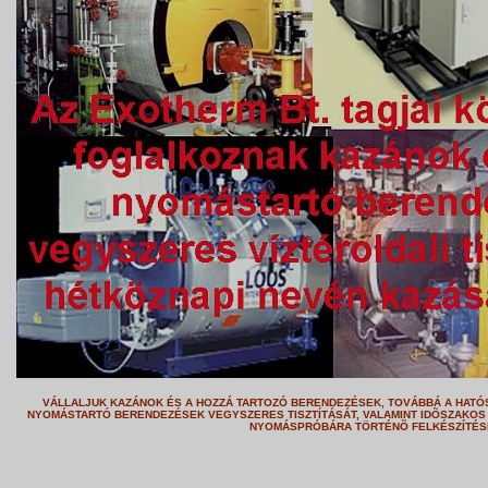
VÁLLALJUK KAZÁNOK ÉS A HOZZÁ TARTOZÓ BERENDEZÉSEK, TOVÁBBÁ A HATÓ
NYOMÁSTARTÓ BERENDEZÉSEK VEGYSZERES TISZTÍTÁSÁT, VALAMINT IDÕSZAKOS 
NYOMÁSPRÓBÁRA TÖRTÉNÕ FELKÉSZÍTÉS