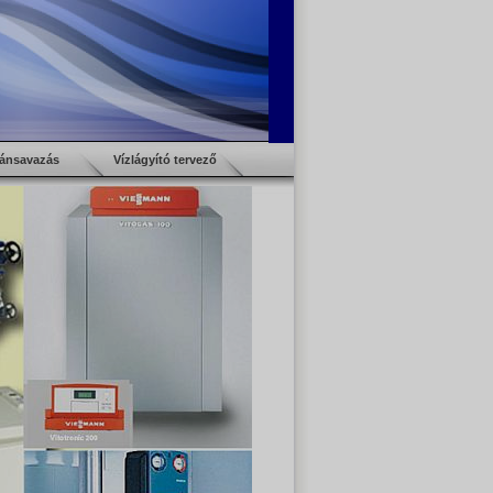
ánsavazás
Vízlágyító tervező