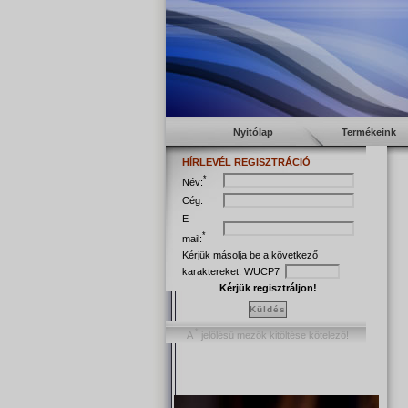
Nyitólap
Termékeink
HÍRLEVÉL REGISZTRÁCIÓ
*
Név:
Cég:
E-
*
mail:
Kérjük másolja be a következő
karaktereket:
WUCP7
Kérjük regisztráljon!
Küldés
*
A
jelölésű mezők kitöltése kötelező!