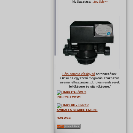
kiválasztása,
...tovább>>
Félautomata vízlágyító
berendezések.
Olcsó és egyszerű megoldás szakaszos
üzemű felhasználás, pl. fűtési rendszerek
feltöltésére és utántöltésére."
AMIDALLA SEARCH ENGINE