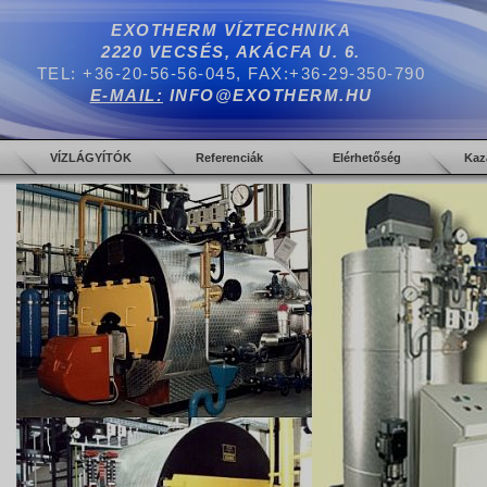
EXOTHERM VÍZTECHNIKA
2220 VECSÉS, AKÁCFA U. 6.
TEL: +36-20-56-56-045, FAX:+36-29-350-790
E-MAIL:
INFO@EXOTHERM.HU
VÍZLÁGYÍTÓK
Referenciák
Elérhetőség
Kaz