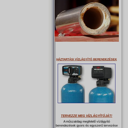
HÁZTARTÁSI VÍZLÁGYÍTÓ BERENDEZÉSEK
TERVEZZE MEG VÍZLÁGYÍTÓJÁT!
A műszakilag megfelelő vízlágyító
berendezések gyors és egyszerű tervezése