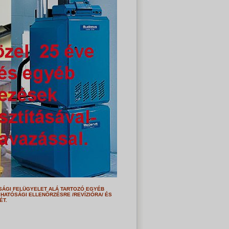
SÁGI FELÜGYELET ALÁ TARTOZÓ EGYÉB
HATÓSÁGI ELLENÕRZÉSRE /REVÍZIÓRA/ ÉS
ÉT.