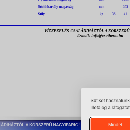
Sóoldótartály magasság
mm
--
655
Súly
kg
36
41
VÍZKEZELÉS-CSALÁDIHÁZTÓL A KORSZERÛ
E-mail: info@exotherm.hu
Sütiket használunk
illetőleg a látogat
Mindet
LÁDIHÁZTÓL A KORSZERÛ NAGYIPARIG!