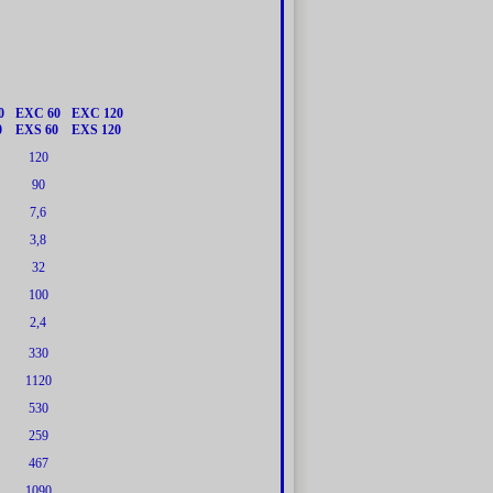
0
EXC 60
EXC 120
0
EXS 60
EXS 120
120
90
7,6
3,8
32
100
2,4
330
1120
530
259
467
1090