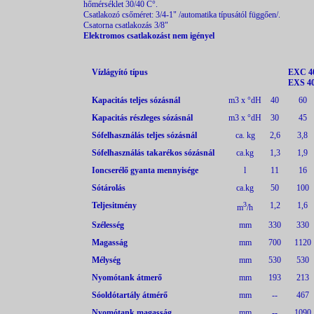
hőmérséklet 30/40 C°.
Csatlakozó csőméret: 3/4-1" /automatika típusától függően/.
Csatorna csatlakozás 3/8"
Elektromos csatlakozást nem igényel
Vízlágyító típus
EXC 4
EXS 4
Kapacitás teljes sózásnál
m3 x °dH
40
60
Kapacitás részleges sózásnál
m3 x °dH
30
45
Sófelhasználás teljes sózásnál
ca. kg
2,6
3,8
Sófelhasználás takarékos sózásnál
ca.kg
1,3
1,9
Ioncserélő gyanta mennyisége
l
11
16
Sótárolás
ca.kg
50
100
Teljesitmény
3
1,2
1,6
m
/h
Szélesség
mm
330
330
Magasság
mm
700
1120
Mélység
mm
530
530
Nyomótank átmerő
mm
193
213
Sóoldótartály átmérő
mm
--
467
Nyomótank magasság
mm
--
1090