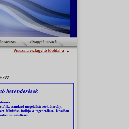
ánsavazás
Vízlágyító tervező
Vissza a vízlágyító főoldalra
0-790
tó berendezések
ítására.
ett/ ill., standard megoldású sóoldótartály.
et felhúzása indítja a regenerálást. Kiválóan
özbeni utántöltésre