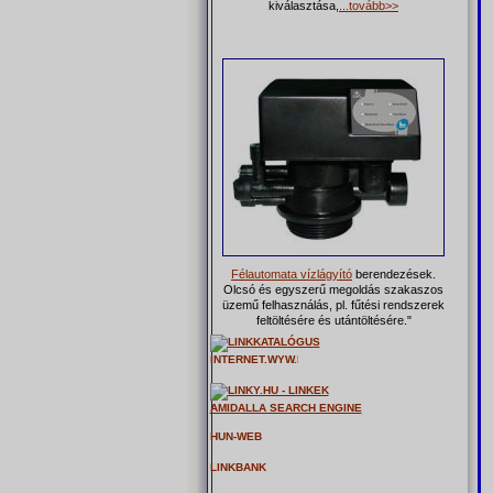
kiválasztása,
...tovább>>
Félautomata vízlágyító
berendezések.
Olcsó és egyszerű megoldás szakaszos
üzemű felhasználás, pl. fűtési rendszerek
feltöltésére és utántöltésére."
AMIDALLA SEARCH ENGINE