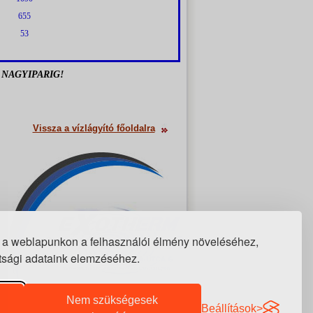
655
53
 NAGYIPARIG!
Vissza a vízlágyító főoldalra
 a weblapunkon a felhasználói élmény növeléséhez,
ottsági adataink elemzéséhez.
Nem szükségesek
Beállítások