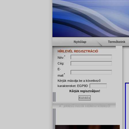
Nyitólap
Termékeink
HÍRLEVÉL REGISZTRÁCIÓ
*
Név:
Cég:
E-
*
mail:
Kérjük másolja be a következő
karaktereket:
EGP9D
Kérjük regisztráljon!
Küldés
*
A
jelölésű mezők kitöltése kötelező!