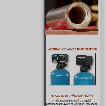
HÁZTARTÁSI VÍZLÁGYÍTÓ BERENDEZÉSEK
TERVEZZE MEG VÍZLÁGYÍTÓJÁT!
A műszakilag megfelelő vízlágyító
berendezések gyors és egyszerű tervezése