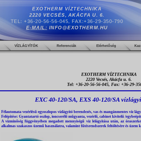
EXOTHERM VÍZTECHNIKA
2220 VECSÉS, AKÁCFA U. 6.
TEL: +36-20-56-56-045, FAX:+36-29-350-790
E-MAIL:
INFO@EXOTHERM.HU
VÍZLÁGYÍTÓK
Referenciák
Elérhetőség
Kaz
EXOTHERM VÍZTECHNIKA
2220 Vecsés, Akácfa u. 6.
Tel: +36-20-56-56-045, Fax: +36-29-35
EXC 40-120/SA, EXS 40-120/SA vízlágyí
Félautomata vezérlésű egyoszlopos vízlágyító berendezés, vas és mangánmentes víz lágy
Felépítése: Gyantatartó oszlop, ioncserélő műgyanta, vezérlő, cabinet kivitelű /egybeépít
A vízminőség függvényében megadott mennyiségű víz lelágyítása után, az óraszerkez
alkalmas szakaszos üzemű használatra, valamint fűtésrendszerek feltöltésére és üzem k