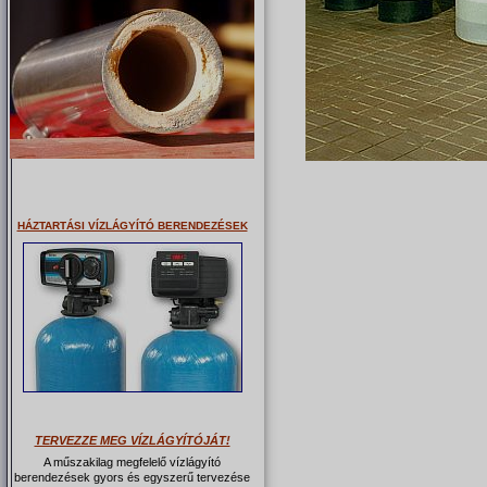
HÁZTARTÁSI VÍZLÁGYÍTÓ BERENDEZÉSEK
TERVEZZE MEG VÍZLÁGYÍTÓJÁT!
A műszakilag megfelelő vízlágyító
berendezések gyors és egyszerű tervezése