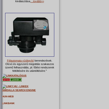
kiválasztása,
...tovább>>
Félautomata vízlágyító
berendezések.
Olcsó és egyszerű megoldás szakaszos
üzemű felhasználás, pl. fűtési rendszerek
feltöltésére és utántöltésére."
AMIDALLA SEARCH ENGINE