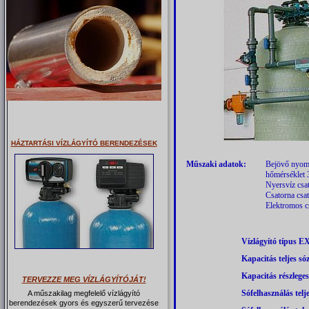
HÁZTARTÁSI VÍZLÁGYÍTÓ BERENDEZÉSEK
Műszaki adatok:
Bejövő nyomá
hőmérséklet 
Nyersvíz csa
Csatorna csa
Elektromos c
Vízlágyító típus 
Kapacitás teljes sóz
Kapacitás részleges
TERVEZZE MEG VÍZLÁGYÍTÓJÁT!
Sófelhasználás telj
A műszakilag megfelelő vízlágyító
berendezések gyors és egyszerű tervezése