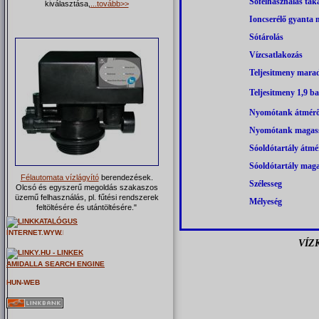
Sófelhasználás tak
kiválasztása,
...tovább>>
Ioncserélő gyanta 
Sótárolás
Vízcsatlakozás
Teljesitmeny mara
Teljesitmeny 1,9 b
Nyomótank átmér
Nyomótank magas
Sóoldótartály átmé
Sóoldótartály mag
Félautomata vízlágyító
berendezések.
Szélesseg
Olcsó és egyszerű megoldás szakaszos
üzemű felhasználás, pl. fűtési rendszerek
Mélyeség
feltöltésére és utántöltésére."
VÍZ
AMIDALLA SEARCH ENGINE