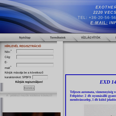
EXOTHER
2220 VECS
TEL: +36-20-56-5
E-MAIL:
IN
Nyitólap
Termékeink
VÍZLÁGYÍTÓK
HÍRLEVÉL REGISZTRÁCIÓ
*
Név:
Cég:
E-
*
mail:
Kérjük másolja be a következő
karaktereket:
5PBF9
EXD 140
Kérjük regisztráljon!
Küldés
Teljesen automata, vízmennyiség ve
*
A
jelölésű mezők kitöltése kötelező!
Felépítése: 2 db nyomásálló gyant
membránszelep, 1 db külső jeladós v